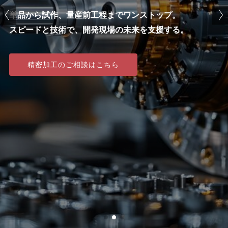
機械だけでは届かない、匠の感覚と経験。
単品から試作、量産前工程までワンストップ。
機械だけでは届かない、匠の感覚と経験。
多品種・小ロットから高精度まで自在に対応。
多品種・小ロットから高精度まで自在に対応。
58年の誇りを込めて、品質の未来を磨き続ける。
スピードと技術で、開発現場の未来を支援する。
58年の誇りを込めて、品質の未来を磨き続ける。
58年の技術と機動力で、ものづくりを加速する。
58年の技術と機動力で、ものづくりを加速する。
精密加工のご相談はこちら
精密加工のご相談はこちら
精密加工のご相談はこちら
精密加工のご相談はこちら
精密加工のご相談はこちら