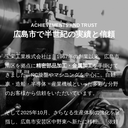
ACHIEVEMENTS AND TRUST
広島市で半世紀の実績と信頼
宝栄工業株式会社は、1967年の創業以来、広島市
南区を拠点に
精密部品加工・金属加工
を手掛けて
きました。NC旋盤やマシニングを中心に、自動
車・造船・半導体・産業機械といった多彩な分野
のお客様から信頼をいただいています。
そして2025年10月、さらなる生産体制の強化を目
指し、広島市安芸区中野東へ新たに移転。「依頼