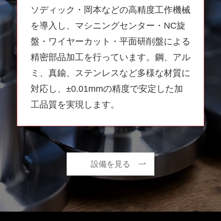
ソディック・岡本などの高精度工作機械
を導入し、マシニングセンター・NC旋
盤・ワイヤーカット・平面研削盤による
精密部品加工を行っています。鋼、アル
ミ、真鍮、ステンレスなど多様な材質に
対応し、±0.01mmの精度で安定した加
工品質を実現します。
設備を見る