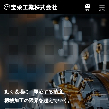
MAIL
MENU
人の技が、精度をつくる。
動く現場に、即応する精度。
人の技が、精度をつくる。
一貫加工 × 短納期 × 品質保証
一貫加工 × 短納期 × 品質保証
信頼は、仕上がりで語る。
機械加工の限界を超えていく。
信頼は、仕上がりで語る。
精密を極める金属加工のパートナー
精密を極める金属加工のパートナー